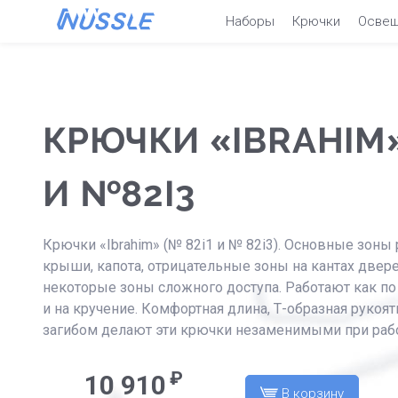
Наборы
Крючки
Осве
КРЮЧКИ «IBRAHIM
И №82I3
Крючки «Ibrahim» (№ 82i1 и № 82i3). Основные зоны
крыши, капота, отрицательные зоны на кантах двер
некоторые зоны сложного доступа. Работают как по 
и на кручение. Комфортная длина, Т-образная рукоя
загибом делают эти крючки незаменимыми при рабо
₽
10 910
В корзину