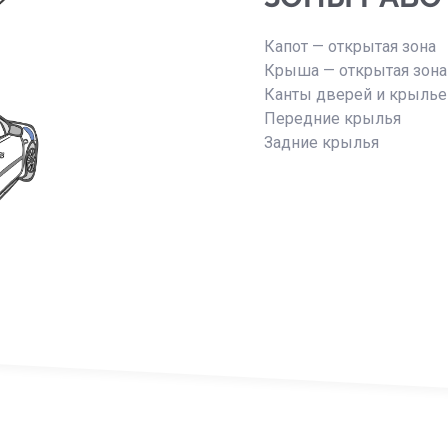
Капот — открытая зона
Крыша — открытая зона
Канты дверей и крыль
Передние крылья
Задние крылья
Обратная связь
апишите нам. Мы обязательно перезвоним или ответим.
аше имя
Обратный звонок
омер телефона
ы можете заказать бесплатный обратный звонок с сайта. Укаж
омер телефона
*
-mail