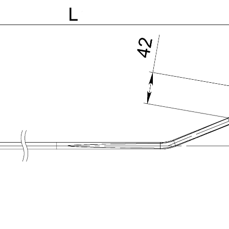
аше имя
*
добный метод связи
По телефону
Письмом
омментарий