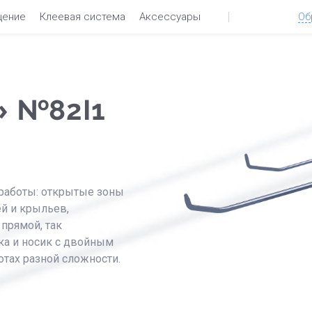
щение
Клеевая система
Аксессуары
Об
» №82I1
 работы: открытые зоны
ей и крыльев,
прямой, так
тка и носик с двойным
тах разной сложности.