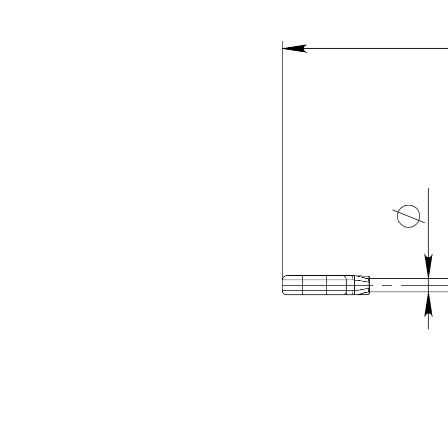
В
У
К