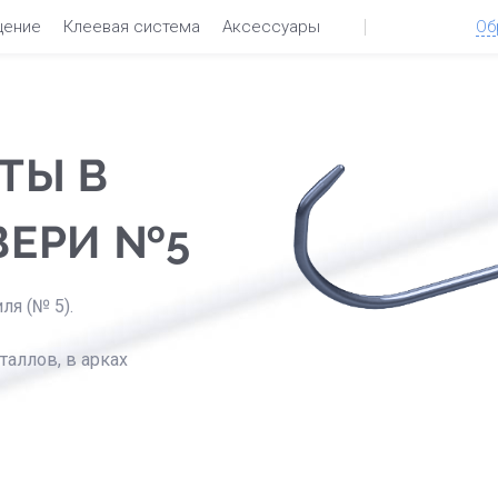
щение
Клеевая система
Аксессуары
Об
ТЫ В
ВЕРИ №5
ля (№ 5).
таллов, в арках