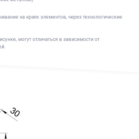
чивание на краях элементов, через технологические
исунке, могут отличаться в зависимости от
ей.
×
×
ите ваш номер телефона и мы перезвоним вам.