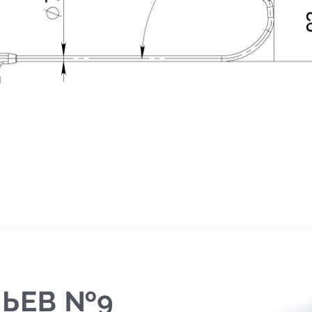
аше имя
*
добный метод связи
По телефону
Письмом
омментарий
ЛЬЕВ №9