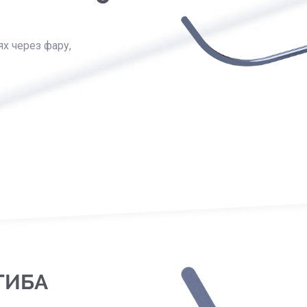
х через фару,
ГИБА