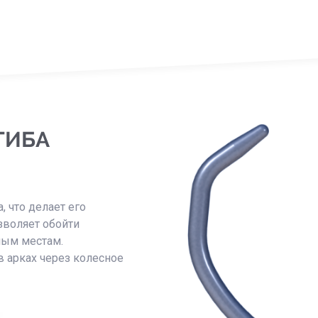
ГИБА
 что делает его
зволяет обойти
ным местам.
в арках через колесное