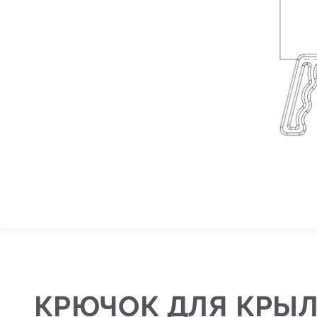
В
У
К
КРЮЧОК ДЛЯ КРЫ