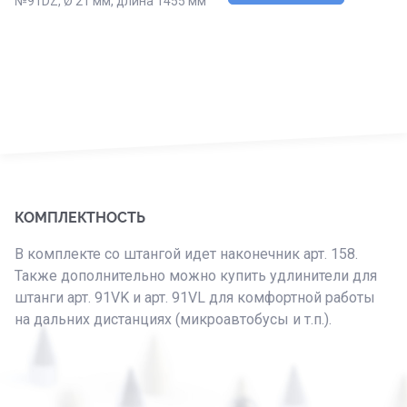
№91DZ, Ø 21 мм, длина 1455 мм
КОМПЛЕКТНОСТЬ
В комплекте со штангой идет наконечник арт. 158.
Также дополнительно можно купить удлинители для
штанги арт. 91VK и арт. 91VL для комфортной работы
на дальних дистанциях (микроавтобусы и т.п.).