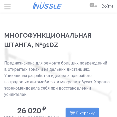
0
×
×
Войти
Обратный звонок
Обратная связь
Вы можете заказать бесплатный обратный звонок с сайта. У
Напишите нам. Мы обязательно перезвоним или ответим.
МНОГОФУНКЦИОНАЛЬНАЯ
Номер телефона
Ваше имя
*
ШТАНГА, №91DZ
Ваше имя
Номер телефона
*
Предназначена для ремонта больших повреждений
в открытых зонах и на дальних дистанциях.
Уникальная разработка идеальна при работе
E-mail
на градовых автомобилях и микроавтобусах. Хорошо
зарекомендовала себя при восстановлении
усилителей.
Удобный метод связи
По телефону
Письмом
₽
26 020
В корзину
Комментарий