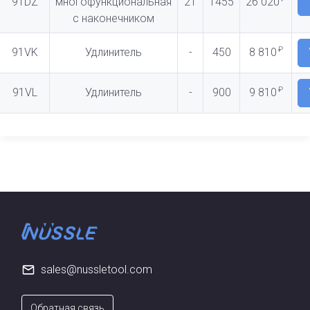
91DZ
многофункциональная
21
1455
26 020
с наконечником
₽
91VK
Удлинитель
-
450
8 810
₽
91VL
Удлинитель
-
900
9 810
sales@nussletool.com
Обратная связь